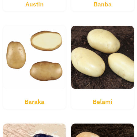
Austin
Banba
Baraka
Belami