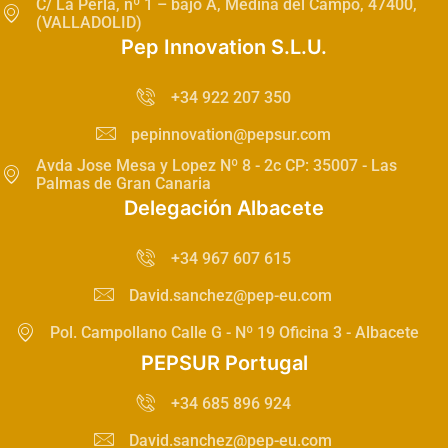
C/ La Perla, nº 1 – bajo A, Medina del Campo, 47400,
(VALLADOLID)
Pep Innovation S.L.U.
+34 922 207 350
pepinnovation@pepsur.com
Avda Jose Mesa y Lopez Nº 8 - 2c CP: 35007 - Las
Palmas de Gran Canaria
Delegación Albacete
+34 967 607 615
David.sanchez@pep-eu.com
Pol. Campollano Calle G - Nº 19 Oficina 3 - Albacete
PEPSUR Portugal
+34 685 896 924
David.sanchez@pep-eu.com