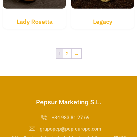
Lady Rosetta
Legacy
1
2
→
Pepsur Marketing S.L.
+34 983 81 27 69
grupopep@pep-europe.com