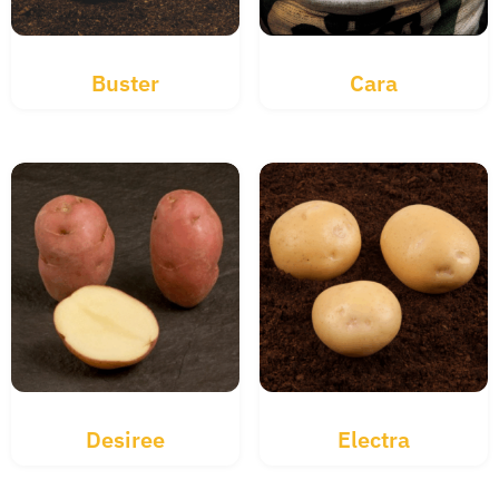
Buster
Cara
Desiree
Electra