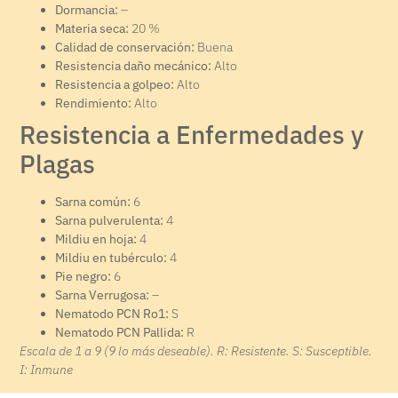
Dormancia:
–
Materia seca:
20 %
Calidad de conservación:
Buena
Resistencia daño mecánico:
Alto
Resistencia a golpeo:
Alto
Rendimiento:
Alto
Resistencia a Enfermedades y
Plagas
Sarna común:
6
Sarna pulverulenta:
4
Mildiu en hoja:
4
Mildiu en tubérculo:
4
Pie negro:
6
Sarna Verrugosa:
–
Nematodo PCN Ro1:
S
Nematodo PCN Pallida:
R
Escala de 1 a 9 (9 lo más deseable). R: Resistente. S: Susceptible.
I: Inmune